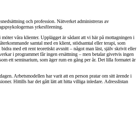
onsnedsättning och profession. Nätverket administreras av
ngspsykologernas yrkesförening.
 möter våra klienter. Upplägget är sådant att vi här på mottagningen i
 återkommande samtal med en klient, stödsamtal eller terapi, som
a med ett rent teoretiskt avsnitt – något man läst, själv skrivit eller
erkar i programmet får ingen ersättning – men betalar givetvis ingen
et som ett seminarium, som äger rum en gång per år. Det lilla formatet är
agen. Arbetsmodellen har varit att en person pratar om sitt ärende i
er. Hittills har det gått lätt att hitta villiga inledare. Adresslistan