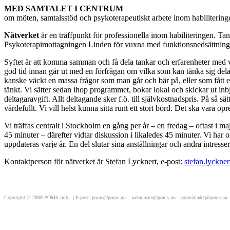
MED SAMTALET I CENTRUM
om möten, samtalsstöd och psykoterapeutiskt arbete inom habilitering
Nätverket
är en träffpunkt för professionella inom habiliteringen. Ta
Psykoterapimottagningen Linden för vuxna med funktionsnedsättning 
Syftet är att komma samman och få dela tankar och erfarenheter med var
god tid innan går ut med en förfrågan om vilka som kan tänka sig dela
kanske väckt en massa frågor som man går och bär på, eller som fått en
tänkt. Vi sätter sedan ihop programmet, bokar lokal och skickar ut i
deltagaravgift. Allt deltagande sker f.ö. till självkostnadspris. På så 
värdefullt. Vi vill helst kunna sitta runt ett stort bord. Det ska vara opr
Vi träffas centralt i Stockholm en gång per år – en fredag – oftast i 
45 minuter – därefter vidtar diskussion i likaledes 45 minuter. Vi har ofta
uppdateras varje år. En del slutar sina anställningar och andra intress
Kontaktperson för nätverket är Stefan Lycknert, e-post:
stefan.lyckner
Copyright © 2009 POMS
/
mbj
| E-post:
poms@poms.nu
–
webmaster@poms.nu
–
pomsbladet@poms.nu