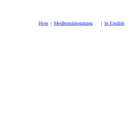
Hem
|
Medlemsinloggning
|
In English