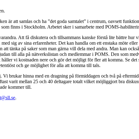
en.
nken är att samlas och ha ”det goda samtalet” i centrum, oavsett funkti
som finns i Stockholm. Arbetet sker i samarbete med POMS-habiliteri
andra. Att få diskutera och tillsammans kanske förstå lite bättre hur vi
 med sig av sina erfarenheter. Det kan handla om ett enstaka möte eller
 att tänka på saker som man gärna vill dela med andra. Man kan också bidr
nbjudan till alla på nätverkslistan och medlemmar i POMS. Den som medv
sätt håller vi kostnaden nere och gör det möjligt för fler att komma. Se d
etentiöst och ge möjlighet för alla att komma till tals.
maj. Vi brukar hinna med en dragning på förmiddagen och två på eftermidd
st varit mellan 25 och 40 deltagare totalt vilket möjliggjort bra diskussion
erade kommer till.
t@sll.se
.