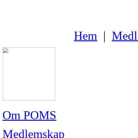
Hem
|
Medl
Om POMS
Medlemskap